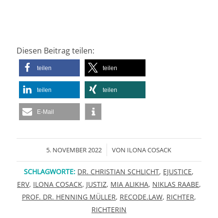
Diesen Beitrag teilen:
teilen
teilen
teilen
teilen
E-Mail
/
5. NOVEMBER 2022
VON
ILONA COSACK
SCHLAGWORTE:
DR. CHRISTIAN SCHLICHT
,
EJUSTICE
,
ERV
,
ILONA COSACK
,
JUSTIZ
,
MIA ALIKHA
,
NIKLAS RAABE
,
PROF. DR. HENNING MÜLLER
,
RECODE.LAW
,
RICHTER
,
RICHTERIN