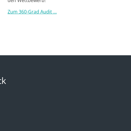
den Wettbewerb!
Zum 360-Grad Audit …
ck