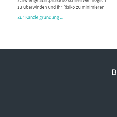
schwierige Startphase so schnell wie möglich
zu überwinden und Ihr Risiko zu minimieren.
Zur Kanzleigründung …
B