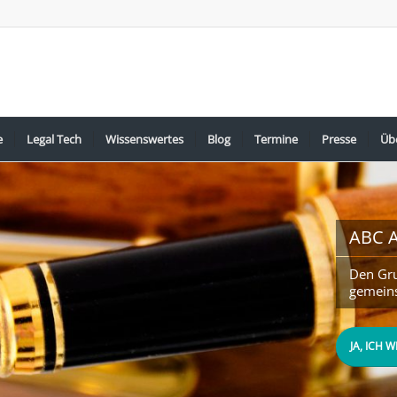
e
Legal Tech
Wissenswertes
Blog
Termine
Presse
Üb
ABC A
Den Gru
gemeins
JA, ICH 