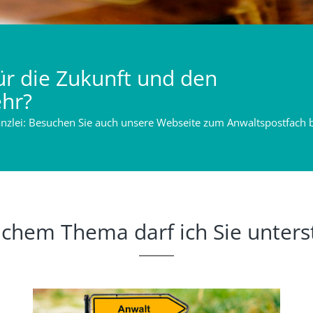
 für die Zukunft und den
ehr?
Kanzlei: Besuchen Sie auch unsere Webseite zum Anwaltspostfach 
lchem Thema darf ich Sie unters