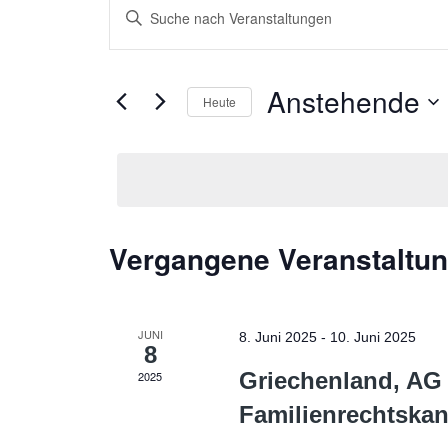
Veranstaltungen
Bitte
Suche
Schlüsselwort
und
eingeben.
Ansichten,
Suche
Anstehende
Heute
Navigation
nach
Datum
Veranstaltungen
wählen.
Schlüsselwort.
Vergangene Veranstaltu
JUNI
8. Juni 2025
-
10. Juni 2025
8
Griechenland, AG 
2025
Familienrechtskan