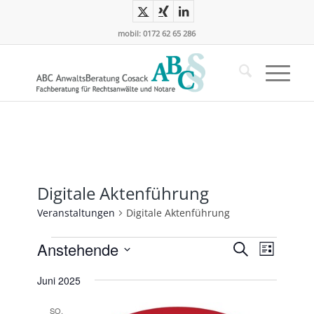
mobil: 0172 62 65 286
Digitale Aktenführung
Veranstaltungen
Digitale Aktenführung
Veranstaltungen
Veransta
Verans
Anstehende
Suche
Liste
Ansicht
Suche
Datum
Naviga
Juni 2025
und
wählen.
Ansichte
SO.